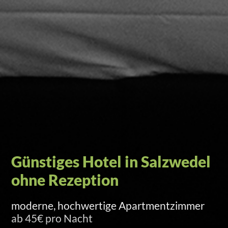
Self-Check-in per Türcode
Versand am Anreisetag um 15 Uhr per SMS
und E-Mail